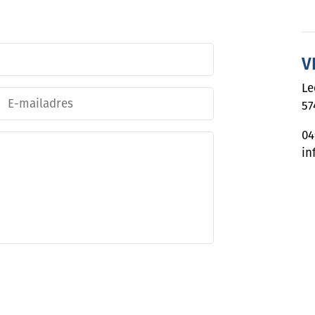
V
Le
E-
57
mailadres
04
in